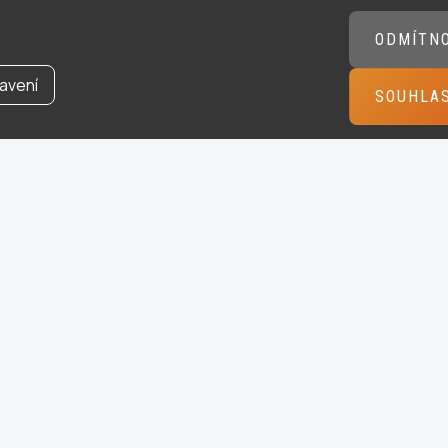
ODMÍTN
avení
SOUHLA