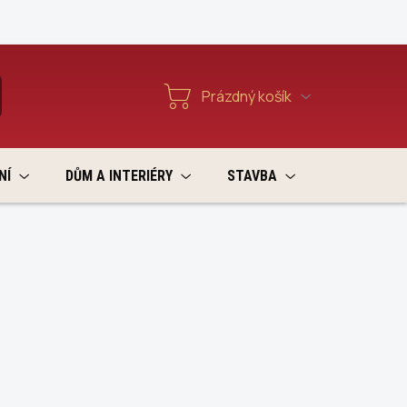
Reklamace a vratky
Prázdný košík
T
Nákupní
košík
NÍ
DŮM A INTERIÉRY
STAVBA
VÝPRODEJ