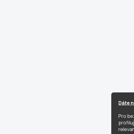
Dáte n
Pro be
profil
relevan