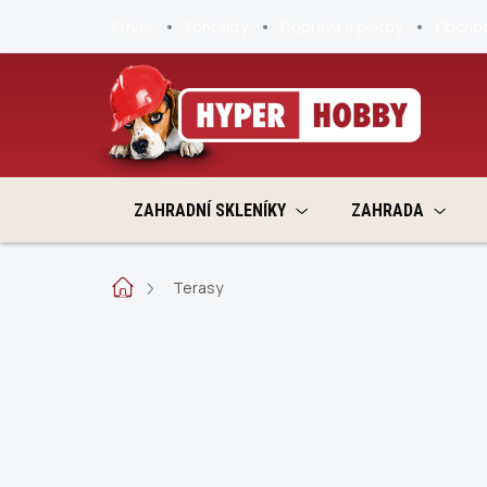
Přejít
O nás
Kontakty
Doprava a platby
Obchod
na
obsah
ZAHRADNÍ SKLENÍKY
ZAHRADA
Domů
Terasy