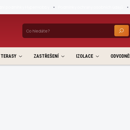
ní podmínky HyperHobby
Podmínky ochrany osobních údajů
HLEDA
TERASY
ZASTŘEŠENÍ
IZOLACE
ODVODNĚ