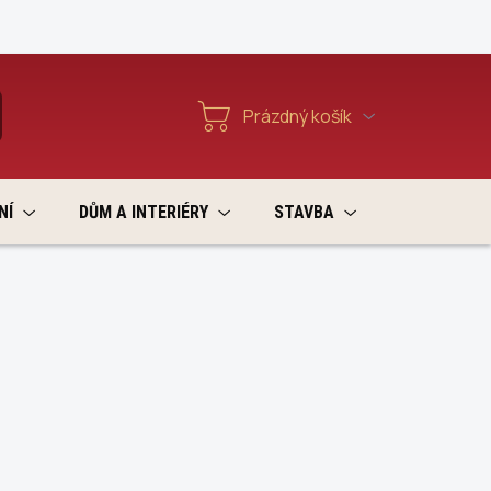
Reklamace a vratky
Prázdný košík
T
Nákupní
košík
NÍ
DŮM A INTERIÉRY
STAVBA
VÝPRODEJ