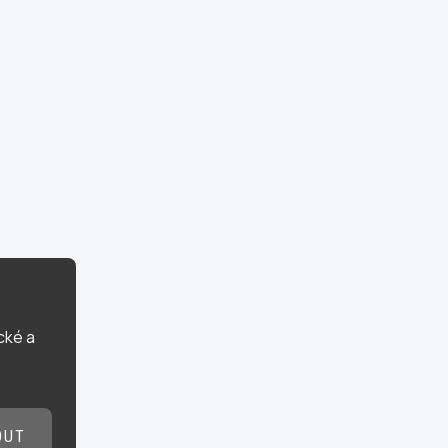
cké a
OUT