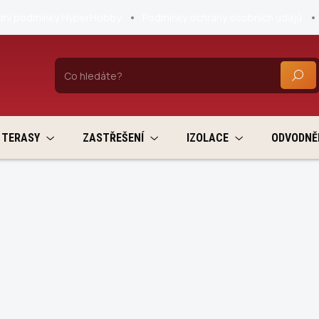
ní podmínky HyperHobby
Podmínky ochrany osobních údajů
HLEDA
TERASY
ZASTŘEŠENÍ
IZOLACE
ODVODNĚ