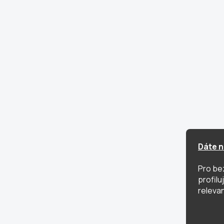
Dáte n
Pro be
profil
relevan