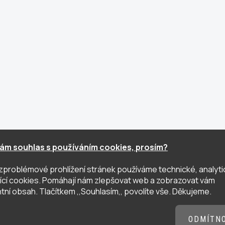
ám souhlas s používáním cookies, prosím?
zproblémové prohlížení stránek používáme technické, analyti
ující cookies. Pomáhají nám zlepšovat web a zobrazovat vám
tní obsah. Tlačítkem ,,Souhlasím,, povolíte vše. Děkujeme.
ODMÍTN