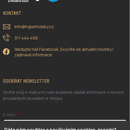
KONTAKT
info
@
hyperhobby.cz
311 444 499
Sledujte náš Facebook. Dozvíte se aktuální novinky i
zajímavé informace.
ODEBÍRAT NEWSLETTER
Vložte svůj e-mail a my vám budeme zasílat informace o nových
produktech na našem e-shopu.
E-MAIL
Dáte nám souhlas s používáním cookies, prosím?