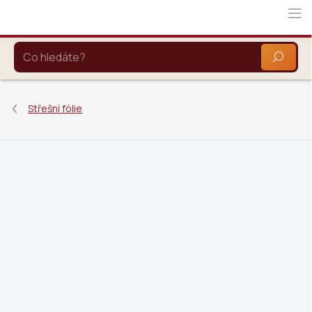
Přejít
na
obsah
HLEDAT
Střešní fólie