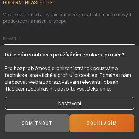
ODEBÍRAT NEWSLETTER
Vložte svůj e-mail a my vám budeme zasílat informace o nových
produktech na našem e-shopu.
E-MAIL
Dáte nám souhlas s používáním cookies, prosím?
Pro bezproblémové prohlížení stránek používáme
Odesláním potvrzuji, že jsem se seznámil/a se zásadami
technické, analytické a profilující cookies. Pomáhají nám
ochrany osobních údajů. Úplné znění naleznete
zde
zlepšovat web a zobrazovat vám relevantní obsah.
PŘIHLÁSIT SE
Tlačítkem ,,Souhlasím,, povolíte vše. Děkujeme.
Nastavení
Copyright 2026
Hyper Hobby
. Všechna práva vyhrazena.
ODMÍTNOUT
SOUHLASÍM
Vytvořil Shoptet