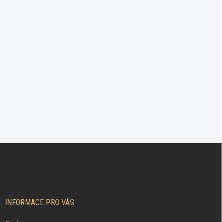
Z
Á
P
A
T
Í
INFORMACE PRO VÁS