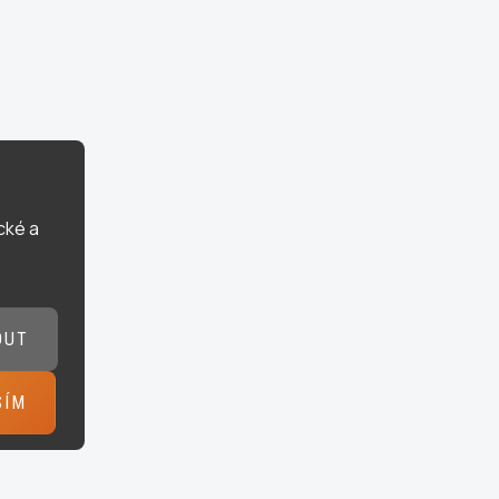
cké a
OUT
SÍM