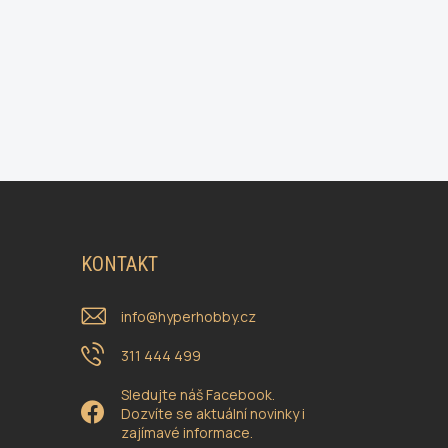
KONTAKT
info
@
hyperhobby.cz
311 444 499
Sledujte náš Facebook.
Dozvíte se aktuální novinky i
zajímavé informace.