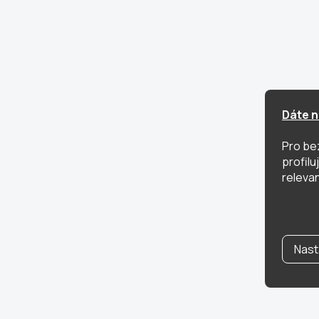
Dáte n
Pro be
profil
relevan
Nast