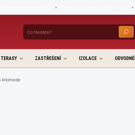
ní podmínky HyperHobby
Podmínky ochrany osobních údajů
HLEDA
TERASY
ZASTŘEŠENÍ
IZOLACE
ODVODNĚ
 Arkimede