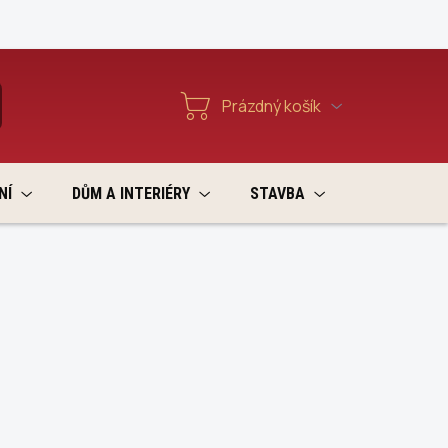
Reklamace a vratky
Prázdný košík
T
Nákupní
košík
NÍ
DŮM A INTERIÉRY
STAVBA
VÝPRODEJ