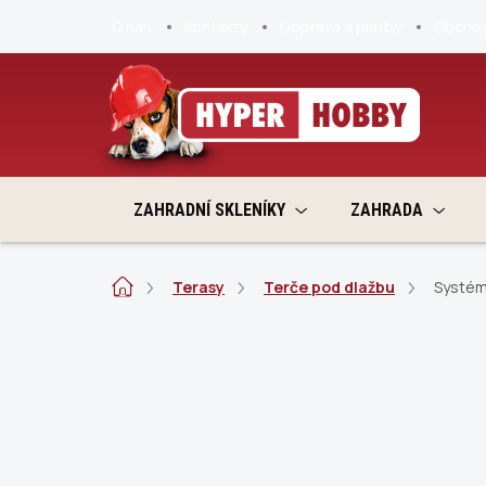
Přejít
O nás
Kontakty
Doprava a platby
Obchod
na
obsah
ZAHRADNÍ SKLENÍKY
ZAHRADA
Domů
Terasy
Terče pod dlažbu
Systém