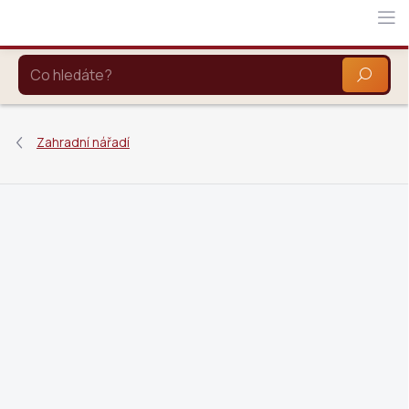
Přejít
na
obsah
HLEDAT
Zahradní nářadí