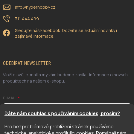
info
@
hyperhobby.cz
311 444 499
Sledujte náš Facebook. Dozvíte se aktuální novinky i
zajímavé informace.
ODEBÍRAT NEWSLETTER
Vložte svůj e-mail a my vám budeme zasílat informace o nových
produktech na našem e-shopu.
E-MAIL
Dáte nám souhlas s používáním cookies, prosím?
Pro bezproblémové prohlížení stránek používáme
Odesláním potvrzuji, že jsem se seznámil/a se zásadami
technické, analytické a profilující cookies. Pomáhají nám
ochrany osobních údajů. Úplné znění naleznete
zde