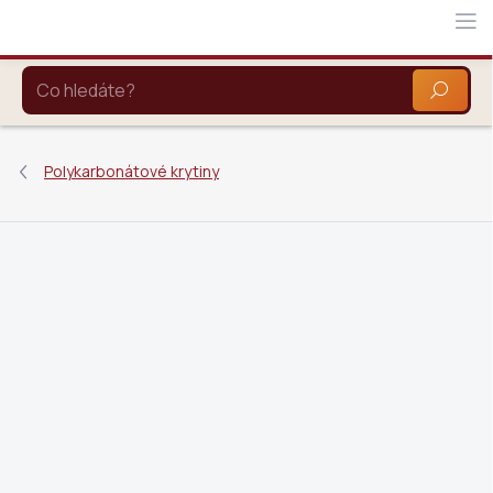
Přejít
na
obsah
HLEDAT
Polykarbonátové krytiny