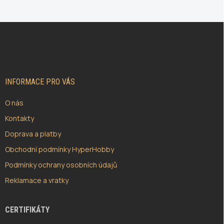
Z
Á
P
A
T
Í
INFORMACE PRO VÁS
O nás
Kontakty
Doprava a platby
Obchodní podmínky HyperHobby
Podmínky ochrany osobních údajů
Reklamace a vratky
CERTIFIKÁTY