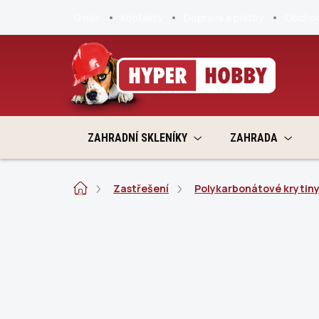
Přejít
O nás
Kontakty
Doprava a platby
Obchod
na
obsah
ZAHRADNÍ SKLENÍKY
ZAHRADA
Domů
Zastřešení
Polykarbonátové krytin