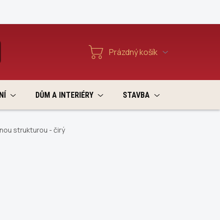
Reklamace a vratky
Prázdný košík
T
Nákupní
košík
NÍ
DŮM A INTERIÉRY
STAVBA
VÝPRODEJ
ou strukturou - čirý