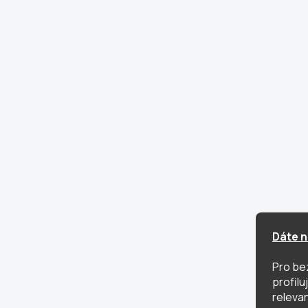
Dáte n
Pro be
profil
relevan