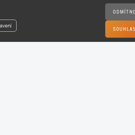
ODMÍTN
avení
SOUHLA