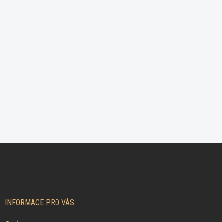
Z
Á
P
A
T
Í
INFORMACE PRO VÁS