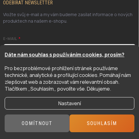
ODEBÍRAT NEWSLETTER
Vložte svůj e-mail a my vám budeme zasílat informace o nových
produktech na našem e-shopu.
E-MAIL
Dáte nám souhlas s používáním cookies, prosím?
Pro bezproblémové prohlížení stránek používáme
Odesláním potvrzuji, že jsem se seznámil/a se zásadami
technické, analytické a profilující cookies. Pomáhají nám
ochrany osobních údajů. Úplné znění naleznete
zde
zlepšovat web a zobrazovat vám relevantní obsah.
PŘIHLÁSIT SE
Tlačítkem ,,Souhlasím,, povolíte vše. Děkujeme.
Nastavení
Copyright 2026
Hyper Hobby
. Všechna práva vyhrazena.
ODMÍTNOUT
SOUHLASÍM
Vytvořil Shoptet