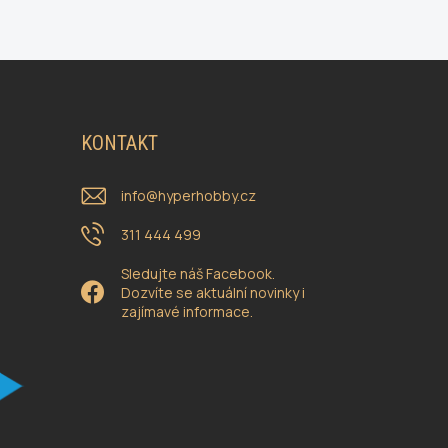
KONTAKT
info
@
hyperhobby.cz
311 444 499
Sledujte náš Facebook.
Dozvíte se aktuální novinky i
zajímavé informace.