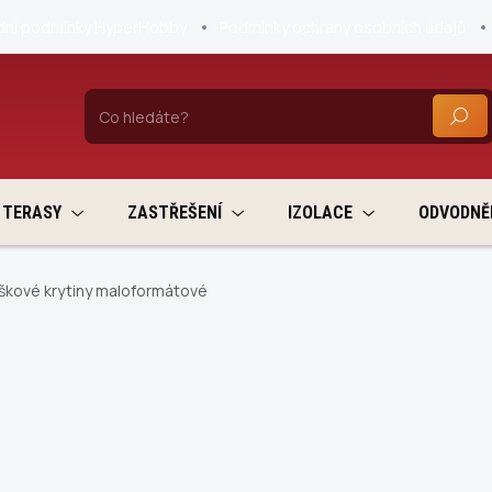
ní podmínky HyperHobby
Podmínky ochrany osobních údajů
HLEDA
TERASY
ZASTŘEŠENÍ
IZOLACE
ODVODNĚ
škové krytiny maloformátové