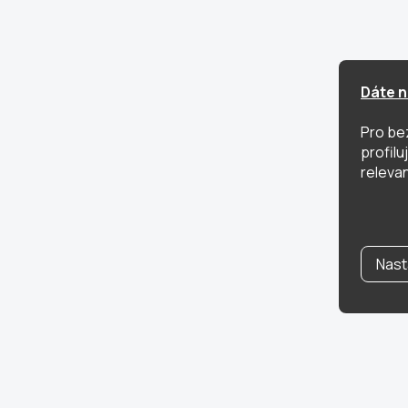
Dáte n
Pro be
profil
relevan
Nast