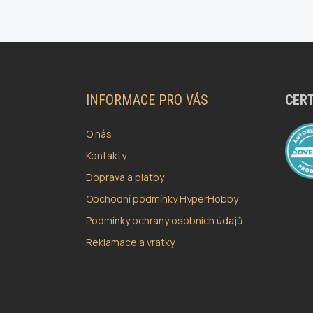
Z
Á
P
A
INFORMACE PRO VÁS
CERT
T
Í
O nás
Kontakty
Doprava a platby
Obchodní podmínky HyperHobby
Podmínky ochrany osobních údajů
Reklamace a vratky