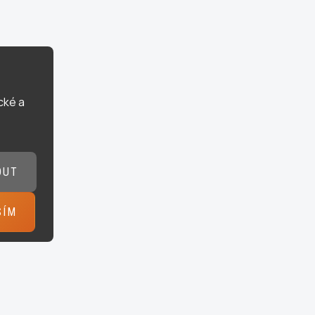
cké a
OUT
SÍM