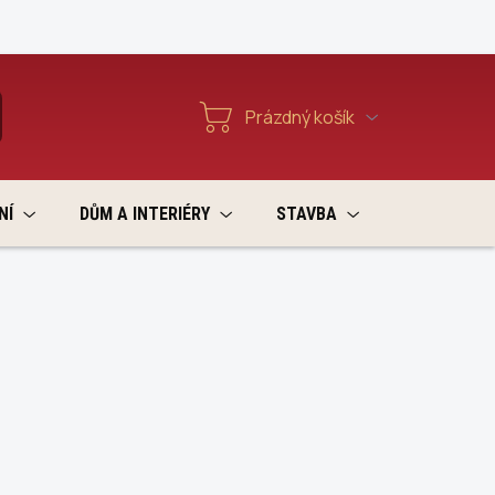
Reklamace a vratky
Prázdný košík
T
Nákupní
košík
NÍ
DŮM A INTERIÉRY
STAVBA
VÝPRODEJ