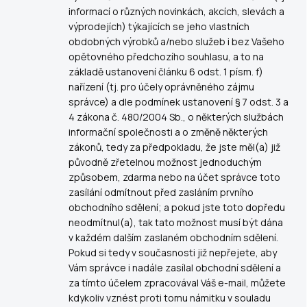
informací o různých novinkách, akcích, slevách a
výprodejích) týkajících se jeho vlastních
obdobných výrobků a/nebo služeb i bez Vašeho
opětovného předchozího souhlasu, a to na
základě ustanovení článku 6 odst. 1 písm. f)
nařízení (tj. pro účely oprávněného zájmu
správce) a dle podmínek ustanovení § 7 odst. 3 a
4 zákona č. 480/2004 Sb., o některých službách
informační společnosti a o změně některých
zákonů, tedy za předpokladu, že jste měl(a) již
původně zřetelnou možnost jednoduchým
způsobem, zdarma nebo na účet správce toto
zasílání odmítnout před zasláním prvního
obchodního sdělení; a pokud jste toto dopředu
neodmítnul(a), tak tato možnost musí být dána
v každém dalším zaslaném obchodním sdělení.
Pokud si tedy v současnosti již nepřejete, aby
Vám správce i nadále zasílal obchodní sdělení a
za tímto účelem zpracovával Váš e-mail, můžete
kdykoliv vznést proti tomu námitku v souladu