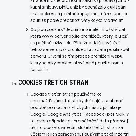
stránce možné provést a závazky prodávajícího z
kupní smlouvy plnit, aniž by docházelo k ukládání
tzv. cookies na počítač kupujícího, může kupující
souhlas podle předchozí věty kdykoliv odvolat.
Co jsou cookies? Jedná se o malé množství dat,
která WWW server pošle prohlížeči, který je uloží
na počítači uživatele. Při každé další návštěvě
téhož serveru pak prohlížeč tato data posílá zpět
serveru. Urychlí se tím proces prohlížení webu,
který se díky cookies stává plně použitelným a
funkčním.
COOKIES TŘETÍCH STRAN
Cookies třetích stran používáme ke
shromažďování statistických údajů v souhrnné
podobě pomocí analytických nástrojů, jako je
Google, Google Analytics, Facebook Pixel, Sklik. V
takovém případě se shromážděná data předávají
těmto poskytovatelům služeb třetích stran za
účelem jejich zpracování. Používáme také inzertní