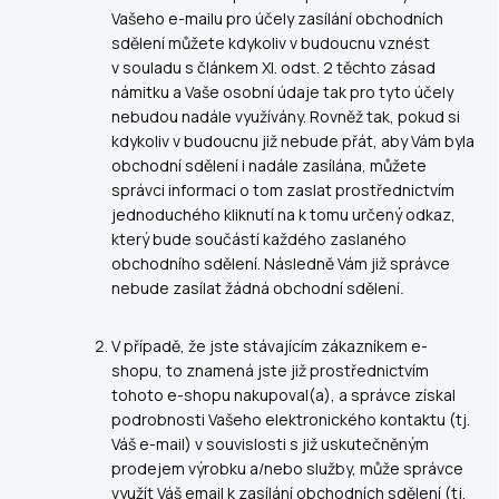
Vašeho e-mailu pro účely zasílání obchodních
sdělení můžete kdykoliv v budoucnu vznést
v souladu s článkem XI. odst. 2 těchto zásad
námitku a Vaše osobní údaje tak pro tyto účely
nebudou nadále využívány. Rovněž tak, pokud si
kdykoliv v budoucnu již nebude přát, aby Vám byla
obchodní sdělení i nadále zasílána, můžete
správci informaci o tom zaslat prostřednictvím
jednoduchého kliknutí na k tomu určený odkaz,
který bude součástí každého zaslaného
obchodního sdělení. Následně Vám již správce
nebude zasílat žádná obchodní sdělení
.
V případě, že jste stávajícím zákazníkem e-
shopu, to znamená jste již prostřednictvím
tohoto e-shopu nakupoval(a), a správce získal
podrobnosti Vašeho elektronického kontaktu (tj.
Váš e-mail) v souvislosti s již uskutečněným
prodejem výrobku a/nebo služby, může správce
využít Váš email k zasílání obchodních sdělení (tj.