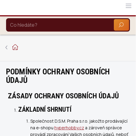
Přejít
na
obsah
HLEDAT
Domů
PODMÍNKY OCHRANY OSOBNÍCH
ÚDAJŮ
ZÁSADY OCHRANY OSOBNÍCH ÚDAJŮ
ZÁKLADNÍ SHRNUTÍ
Společnost
D.S.M. Praha s.r.o.
jakožto prodávající
na e-shopu
hyperhobby.cz
a zároveň správce
provádí zpracování Vašich osobních údajů, neboť