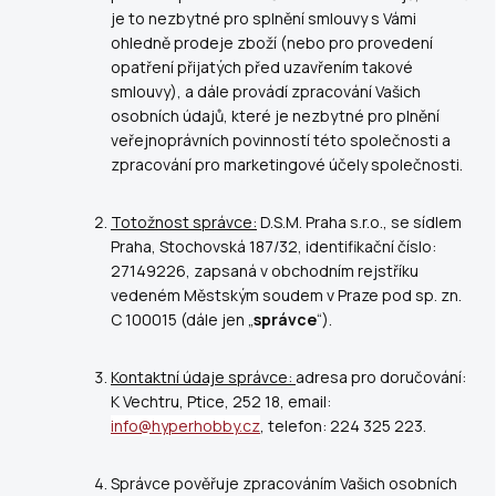
je to nezbytné pro splnění smlouvy s Vámi
ohledně prodeje zboží (nebo pro provedení
opatření přijatých před uzavřením takové
smlouvy), a dále provádí zpracování Vašich
osobních údajů, které je nezbytné pro plnění
veřejnoprávních povinností této společnosti a
zpracování pro marketingové účely společnosti.
Totožnost správce:
D.S.M. Praha s.r.o.
, se sídlem
Praha, Stochovská 187/32, identifikační číslo:
27149226, zapsaná v obchodním rejstříku
vedeném Městským soudem v Praze pod sp. zn.
C 100015 (dále jen „
správce
“).
Kontaktní údaje správce:
adresa pro doručování:
K Vechtru
, Ptice, 252 18, email:
info@hyperhobby.cz
, telefon:
224 325 223.
Správce pověřuje zpracováním Vašich osobních