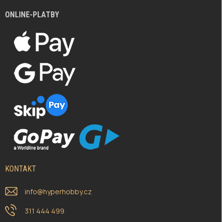
ONLINE-PLATBY
KONTAKT
info
@
hyperhobby.cz
311 444 499