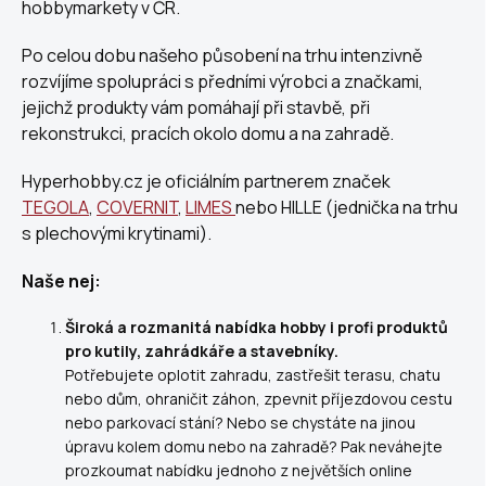
hobbymarkety v ČR.
Po celou dobu našeho působení na trhu intenzivně
rozvíjíme spolupráci s předními výrobci a značkami,
jejichž produkty vám pomáhají při stavbě, při
rekonstrukci, pracích okolo domu a na zahradě.
Hyperhobby.cz je oficiálním partnerem značek
TEGOLA
,
COVERNIT
,
LIMES
nebo HILLE
(jednička na trhu
s plechovými krytinami)
.
Naše nej:
Široká a rozmanitá nabídka hobby i profi produktů
pro kutily, zahrádkáře a stavebníky.
Potřebujete oplotit zahradu, zastřešit terasu, chatu
nebo dům, ohraničit záhon, zpevnit příjezdovou cestu
nebo parkovací stání? Nebo se chystáte na jinou
úpravu kolem domu nebo na zahradě? Pak neváhejte
prozkoumat nabídku jednoho z největších online