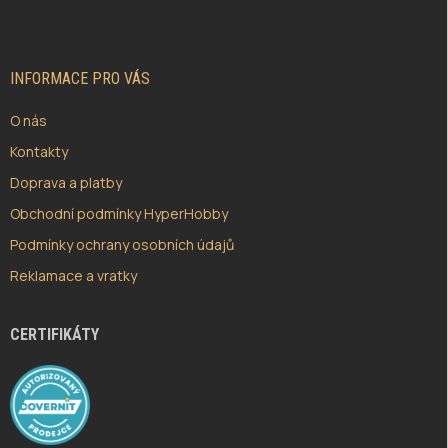
P
A
T
Í
INFORMACE PRO VÁS
O nás
Kontakty
Doprava a platby
Obchodní podmínky HyperHobby
Podmínky ochrany osobních údajů
Reklamace a vratky
CERTIFIKÁTY