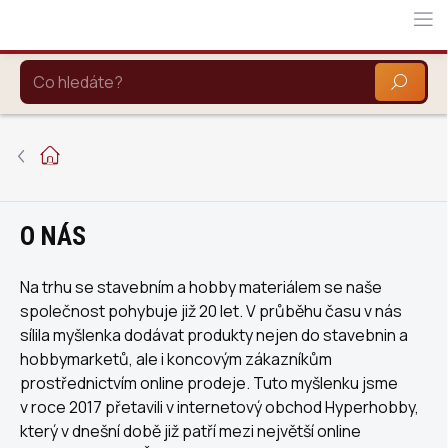
Přejít
na
obsah
HLEDAT
Domů
O NÁS
Na trhu se stavebním a hobby materiálem se naše
společnost pohybuje již 20 let. V průběhu času v nás
sílila myšlenka dodávat produkty nejen do stavebnin a
hobbymarketů, ale i koncovým zákazníkům
prostřednictvím online prodeje. Tuto myšlenku jsme
v roce 2017 přetavili v internetový obchod Hyperhobby,
který v dnešní době již patří mezi největší online