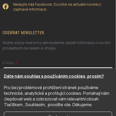
Sledujte náš Facebook. Dozvíte se aktuální novinky i
zajímavé informace.
ODEBÍRAT NEWSLETTER
Vložte svůj e-mail a my vám budeme zasílat informace o nových
produktech na našem e-shopu.
E-MAIL
Dáte nám souhlas s používáním cookies, prosím?
Pro bezproblémové prohlížení stránek používáme
Odesláním potvrzuji, že jsem se seznámil/a se zásadami
technické, analytické a profilující cookies. Pomáhají nám
ochrany osobních údajů. Úplné znění naleznete
zde
zlepšovat web a zobrazovat vám relevantní obsah.
PŘIHLÁSIT SE
Tlačítkem ,,Souhlasím,, povolíte vše. Děkujeme.