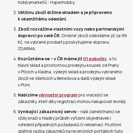
hobbymarketů - Hyperhobby.
Většinu zboží držíme skladem a je připraveno
k okamžitému odeslání.
Zboží rozvážíme vlastními vozy nebo partnerskými
dopravci po celé ČR.
Drobné zboží odesíláme již za 99
Kč, na vybrané produkty poskytujeme dopravu
ZDARMA.
Rozrůstáme se – v ČR máme již
tři pobočky
, a to
hlavní sklad a prostornou prodejnu kousek od Prahy
v Pticích u Kladna, výdejní sklad a prodejnu vybraného
zboží ve Všeticích u Benešova a další výdejní sklad
v Plzni.
Nabízíme
věrnostní program
pro vracející se
zákazníky, kteří díky registraci mohou nakupovat levněji.
Vynikající zákaznický servis
– naši zaměstnanci se
vždy snaží o hladký průběh vyřízení objednávek i
vyřešení případných požadavků či reklamací. Pozitivní
zpětná vazba zákazníků na recenzních portálech tuto