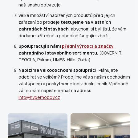
naši snahu potvrzuje.
Velké množství nabízených produktů před jejich
zařazení do prodeje
testujeme na vlastních
zahradách či stavbách
, abychom si byli jisti, že vám
dodáme užitečné a pohodlně fungující zboží.
Spolupracují s námi
přední výrobci a značky
zahradního i stavebního sortimentu.
(COVERNIT,
TEGOLA, Palram, LIMES, Hille, Gutta)
Nabízíme velkoobchodní spolupráci.
Plánujete
odebírat ve velkém? Propojíme vás s našim obchodním
zástupcem a poskytneme individuální ceník. V případě
zájmu nám napište e-mail na adresu
info@hyperhobby.cz