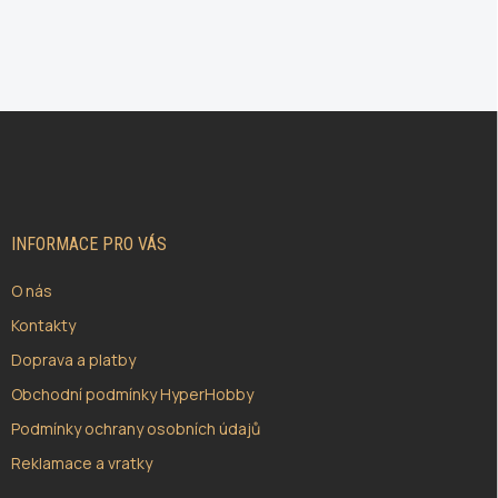
Z
Á
P
A
T
Í
INFORMACE PRO VÁS
O nás
Kontakty
Doprava a platby
Obchodní podmínky HyperHobby
Podmínky ochrany osobních údajů
Reklamace a vratky