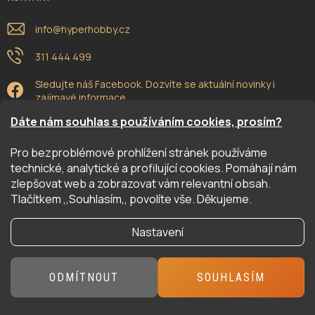
info
@
hyperhobby.cz
311 444 499
Sledujte náš Facebook. Dozvíte se aktuální novinky i
zajímavé informace.
Dáte nám souhlas s používáním cookies, prosím?
Pro bezproblémové prohlížení stránek používáme
ODEBÍRAT NEWSLETTER
technické, analytické a profilující cookies. Pomáhají nám
zlepšovat web a zobrazovat vám relevantní obsah.
Vložte svůj e-mail a my vám budeme zasílat informace o nových
Tlačítkem ,,Souhlasím,, povolíte vše. Děkujeme.
produktech na našem e-shopu.
Nastavení
E-MAIL
ODMÍTNOUT
SOUHLASÍM
Odesláním potvrzuji, že jsem se seznámil/a se zásadami