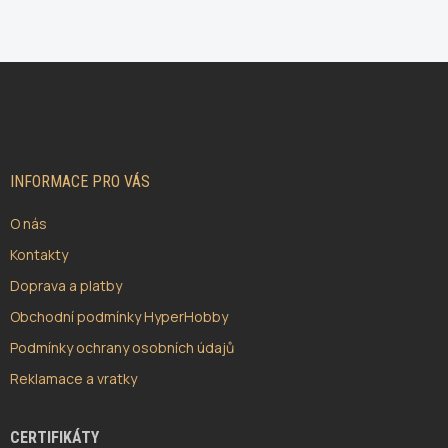
Z
Á
P
A
T
Í
INFORMACE PRO VÁS
O nás
Kontakty
Doprava a platby
Obchodní podmínky HyperHobby
Podmínky ochrany osobních údajů
Reklamace a vratky
CERTIFIKÁTY