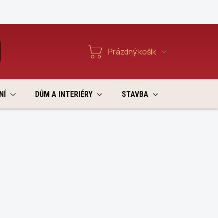
Reklamace a vratky
Prázdný košík
T
Nákupní
košík
NÍ
DŮM A INTERIÉRY
STAVBA
VÝPRODEJ