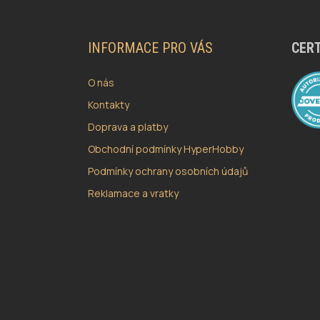
Á
P
A
INFORMACE PRO VÁS
CERT
T
Í
O nás
Kontakty
Doprava a platby
Obchodní podmínky HyperHobby
Podmínky ochrany osobních údajů
Reklamace a vratky