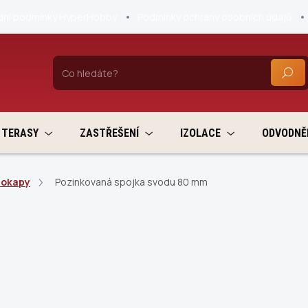
ní podmínky HyperHobby
Podmínky ochrany osobních údajů
HLEDA
TERASY
ZASTŘEŠENÍ
IZOLACE
ODVODNĚ
 okapy
Pozinkovaná spojka svodu 80 mm