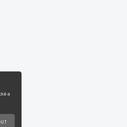
cké a
OUT