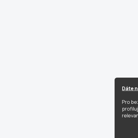
Dáte n
Pro be
profil
relevan