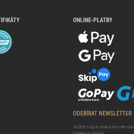
IFIKÁTY
ONLINE-PLATBY
ODEBÍRAT NEWSLETTER
Vložte svůj e-mail a my vám b
našem e-shopu.