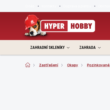
Přejít
O nás
Kontakty
Doprava a platby
Obchod
na
obsah
ZAHRADNÍ SKLENÍKY
ZAHRADA
Domů
Zastřešení
Okapy
Pozinkované