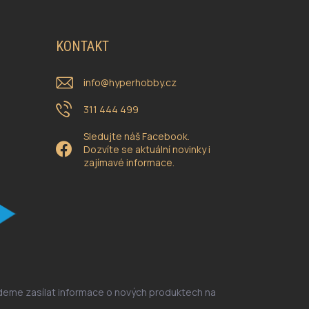
KONTAKT
info
@
hyperhobby.cz
311 444 499
Sledujte náš Facebook.
Dozvíte se aktuální novinky i
zajímavé informace.
udeme zasílat informace o nových produktech na