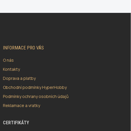
Z
Á
P
A
T
Í
INFORMACE PRO VÁS
O nás
Kontakty
Doprava a platby
Obchodní podmínky HyperHobby
Podmínky ochrany osobních údajů
Reklamace a vratky
CERTIFIKÁTY