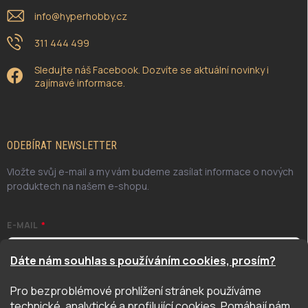
info
@
hyperhobby.cz
311 444 499
Sledujte náš Facebook. Dozvíte se aktuální novinky i
zajímavé informace.
ODEBÍRAT NEWSLETTER
Vložte svůj e-mail a my vám budeme zasílat informace o nových
produktech na našem e-shopu.
E-MAIL
Dáte nám souhlas s používáním cookies, prosím?
Pro bezproblémové prohlížení stránek používáme
Odesláním potvrzuji, že jsem se seznámil/a se zásadami
technické, analytické a profilující cookies. Pomáhají nám
ochrany osobních údajů. Úplné znění naleznete
zde