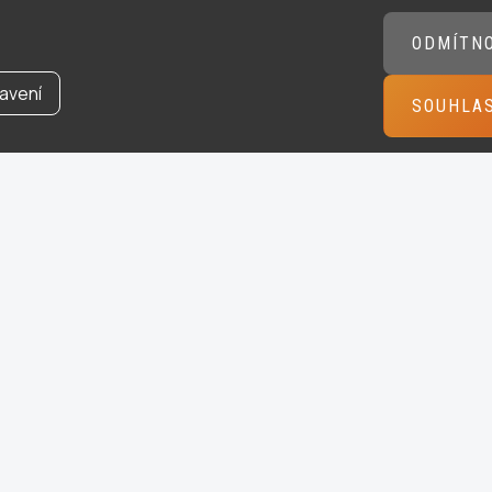
ODMÍTN
avení
SOUHLA