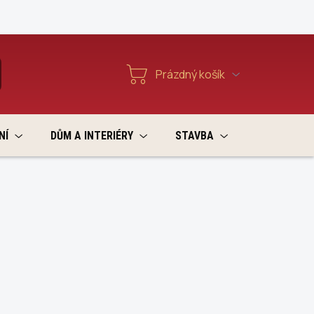
Reklamace a vratky
Prázdný košík
T
Nákupní
košík
NÍ
DŮM A INTERIÉRY
STAVBA
VÝPRODEJ