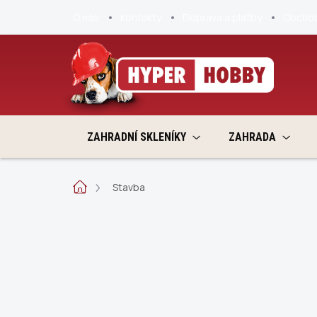
Přejít
O nás
Kontakty
Doprava a platby
Obchod
na
obsah
ZAHRADNÍ SKLENÍKY
ZAHRADA
Domů
Stavba