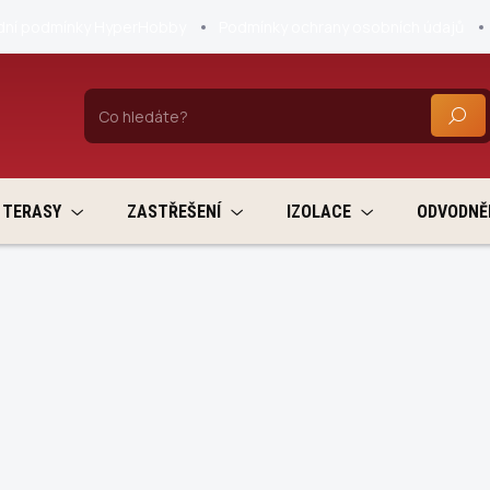
ní podmínky HyperHobby
Podmínky ochrany osobních údajů
HLEDA
TERASY
ZASTŘEŠENÍ
IZOLACE
ODVODNĚ