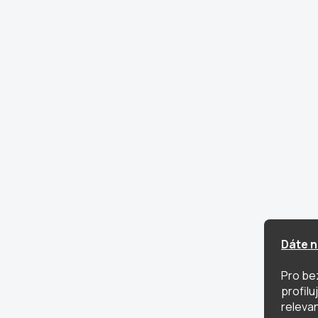
Dáte n
Pro be
profil
relevan