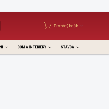
Reklamace a vratky
Prázdný košík
T
Nákupní
košík
NÍ
DŮM A INTERIÉRY
STAVBA
VÝPRODEJ