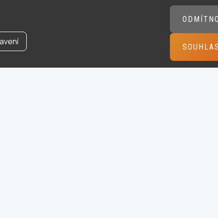
ODMÍTN
avení
SOUHLA