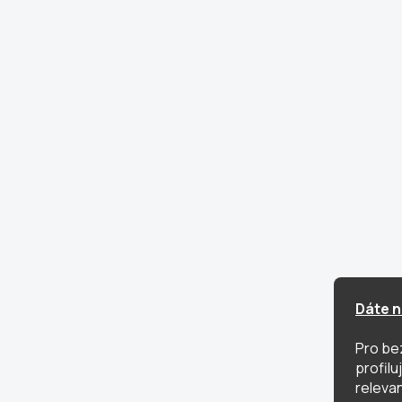
Dáte n
Pro be
profil
relevan