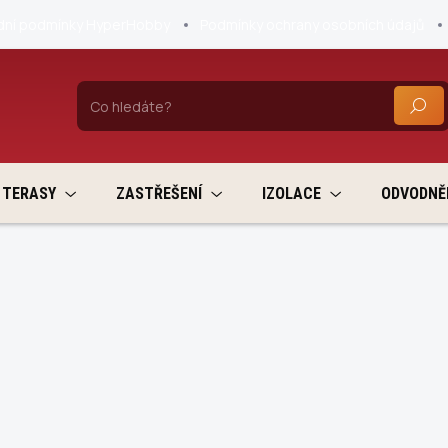
ní podmínky HyperHobby
Podmínky ochrany osobních údajů
HLEDA
TERASY
ZASTŘEŠENÍ
IZOLACE
ODVODNĚ