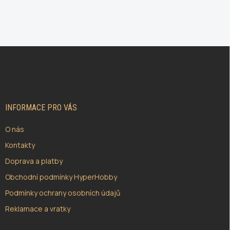
Z
Á
P
A
T
Í
INFORMACE PRO VÁS
O nás
Kontakty
Doprava a platby
Obchodní podmínky HyperHobby
Podmínky ochrany osobních údajů
Reklamace a vratky