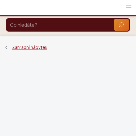
Přejít
na
obsah
HLEDAT
Zahradní nábytek