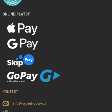
ONLINE-PLATBY
KONTAKT
info
@
hyperhobby.cz