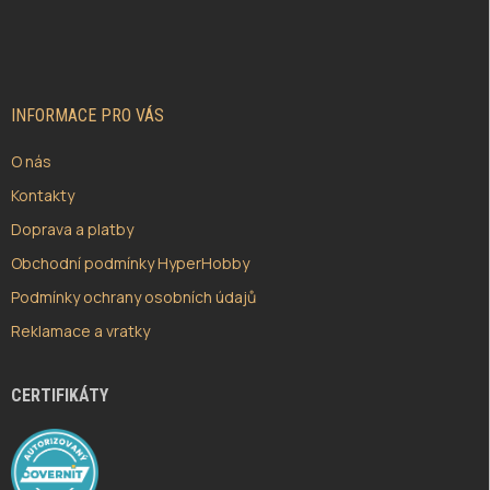
Á
P
A
T
Í
INFORMACE PRO VÁS
O nás
Kontakty
Doprava a platby
Obchodní podmínky HyperHobby
Podmínky ochrany osobních údajů
Reklamace a vratky
CERTIFIKÁTY