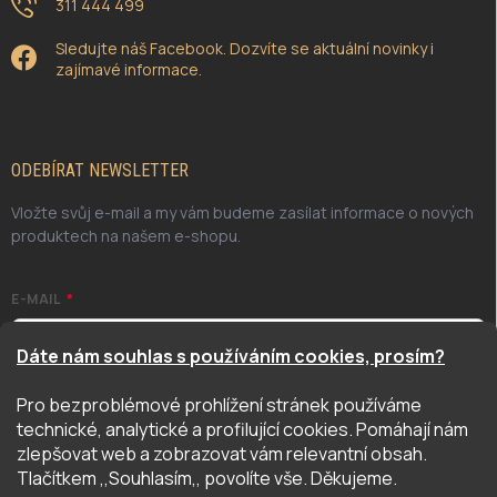
311 444 499
Sledujte náš Facebook. Dozvíte se aktuální novinky i
zajímavé informace.
ODEBÍRAT NEWSLETTER
Vložte svůj e-mail a my vám budeme zasílat informace o nových
produktech na našem e-shopu.
E-MAIL
Dáte nám souhlas s používáním cookies, prosím?
Pro bezproblémové prohlížení stránek používáme
Odesláním potvrzuji, že jsem se seznámil/a se zásadami
technické, analytické a profilující cookies. Pomáhají nám
ochrany osobních údajů. Úplné znění naleznete
zde
zlepšovat web a zobrazovat vám relevantní obsah.
PŘIHLÁSIT SE
Tlačítkem ,,Souhlasím,, povolíte vše. Děkujeme.