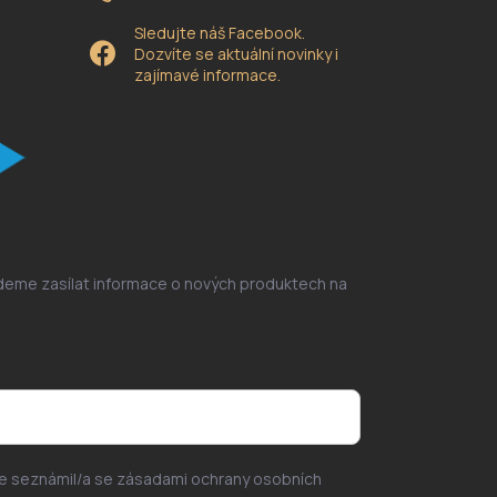
Sledujte náš Facebook.
Dozvíte se aktuální novinky i
zajímavé informace.
udeme zasílat informace o nových produktech na
se seznámil/a se zásadami ochrany osobních