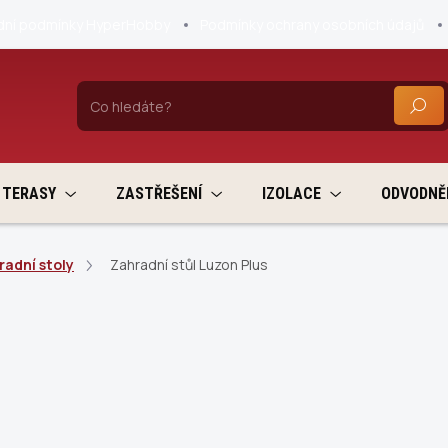
ní podmínky HyperHobby
Podmínky ochrany osobních údajů
HLEDA
TERASY
ZASTŘEŠENÍ
IZOLACE
ODVODNĚ
radní stoly
Zahradní stůl Luzon Plus