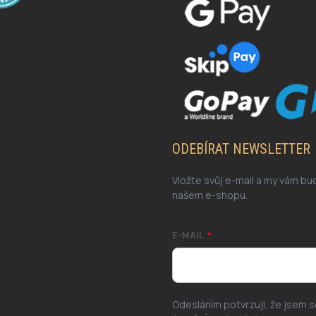
ODEBÍRAT NEWSLETTER
Vložte svůj e-mail a my vám b
našem e-shopu.
E-MAIL
Odesláním potvrzuji, že jsem 