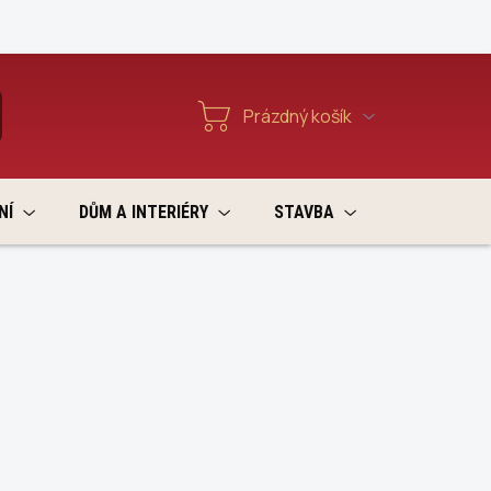
Reklamace a vratky
Prázdný košík
T
Nákupní
košík
NÍ
DŮM A INTERIÉRY
STAVBA
VÝPRODEJ