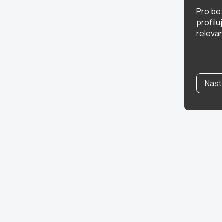
Pro be
profil
relevan
Nast