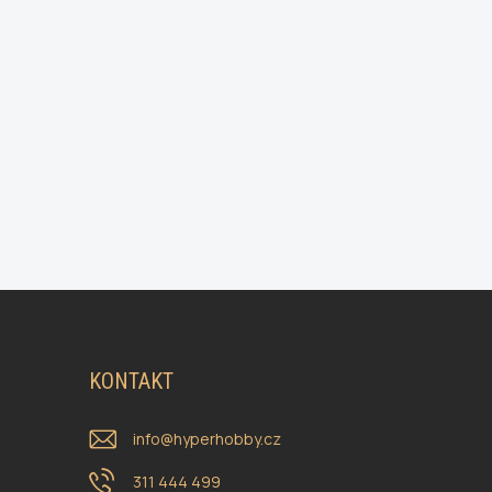
KONTAKT
info
@
hyperhobby.cz
311 444 499