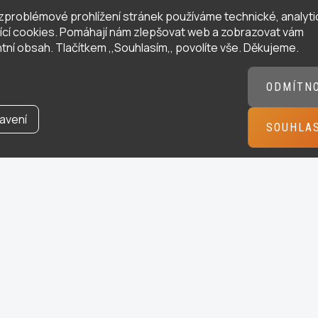
zproblémové prohlížení stránek používáme technické, analyti
ující cookies. Pomáhají nám zlepšovat web a zobrazovat vám
tní obsah. Tlačítkem ,,Souhlasím,, povolíte vše. Děkujeme.
ODMÍTN
avení
SOUHLA