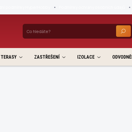
ní podmínky HyperHobby
Podmínky ochrany osobních údajů
HLEDA
TERASY
ZASTŘEŠENÍ
IZOLACE
ODVODNĚ