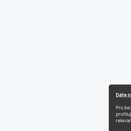
Dáte n
Pro be
profil
relevan