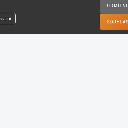
ODMÍTN
avení
SOUHLA