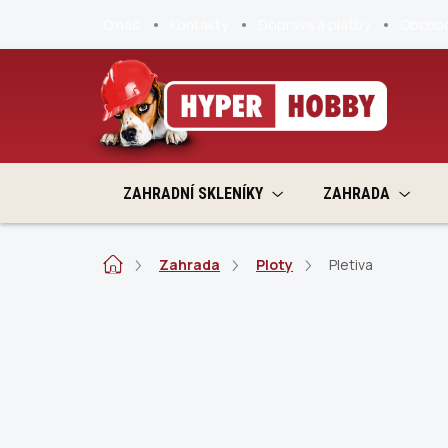
Přejít
O nás
Kontakty
Doprava a platby
Obchod
na
obsah
ZAHRADNÍ SKLENÍKY
ZAHRADA
Domů
Zahrada
Ploty
Pletiva