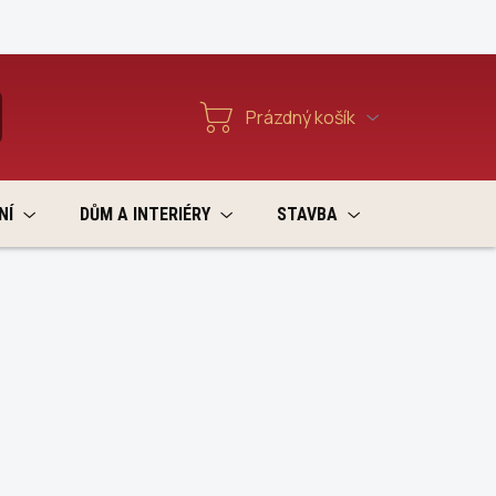
Reklamace a vratky
Prázdný košík
T
Nákupní
košík
NÍ
DŮM A INTERIÉRY
STAVBA
VÝPRODEJ