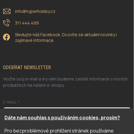
info
@
hyperhobby.cz
311 444 499
Sledujte náš Facebook. Dozvíte se aktuální novinky i
zajímavé informace.
ODEBÍRAT NEWSLETTER
Vložte svůj e-mail a my vám budeme zasílat informace o nových
produktech na našem e-shopu.
E-MAIL
Dáte nám souhlas s používáním cookies, prosím?
Pro bezproblémové prohlížení stránek používáme
Odesláním potvrzuji, že jsem se seznámil/a se zásadami