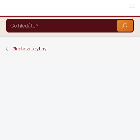
Přejít
na
obsah
HLEDAT
Plechové krytiny