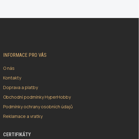
Z
Á
P
A
T
Í
INFORMACE PRO VÁS
O nás
Kontakty
Doprava a platby
Obchodní podmínky HyperHobby
Podmínky ochrany osobních údajů
Reklamace a vratky
CERTIFIKÁTY