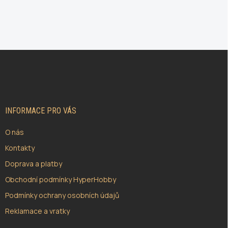
Z
Á
P
A
T
Í
INFORMACE PRO VÁS
O nás
Kontakty
Doprava a platby
Obchodní podmínky HyperHobby
Podmínky ochrany osobních údajů
Reklamace a vratky