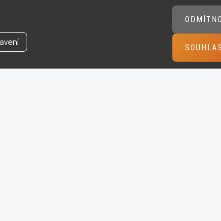
ODMÍTN
avení
SOUHLA