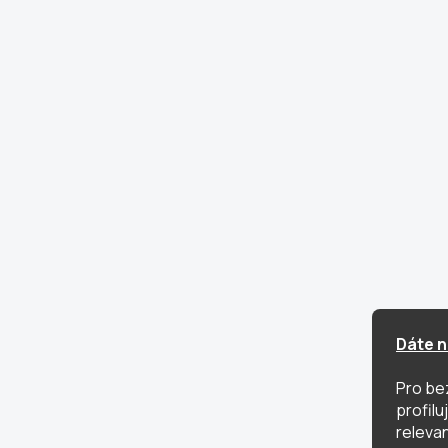
Dáte n
Pro be
profil
relevan