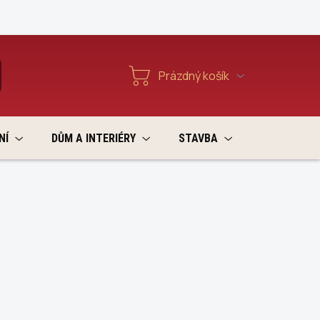
Reklamace a vratky
Prázdný košík
T
Nákupní
košík
NÍ
DŮM A INTERIÉRY
STAVBA
VÝPRODEJ