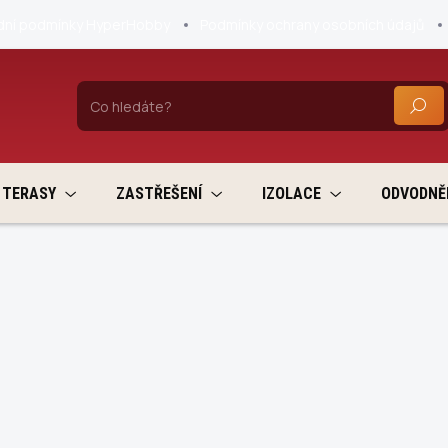
ní podmínky HyperHobby
Podmínky ochrany osobních údajů
HLEDA
TERASY
ZASTŘEŠENÍ
IZOLACE
ODVODNĚ