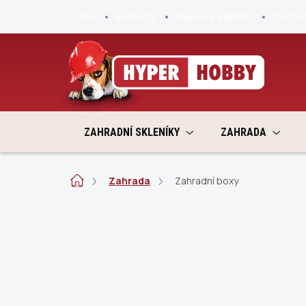
Přejít
O nás
Kontakty
Doprava a platby
Obchod
na
obsah
ZAHRADNÍ SKLENÍKY
ZAHRADA
Domů
Zahrada
Zahradní boxy