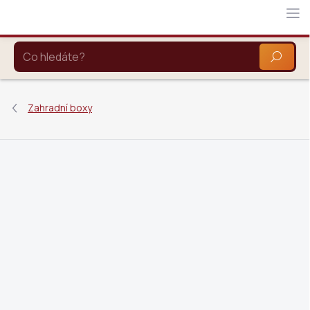
Přejít
na
obsah
HLEDAT
Zahradní boxy