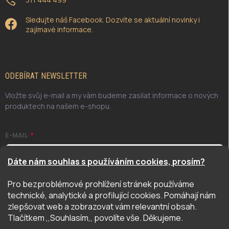
Sledujte náš Facebook. Dozvíte se aktuální novinky i
zajímavé informace.
ODEBÍRAT NEWSLETTER
Vložte svůj e-mail a my vám budeme zasílat informace o nových
produktech na našem e-shopu.
E-MAIL
Dáte nám souhlas s používáním cookies, prosím?
Pro bezproblémové prohlížení stránek používáme
Odesláním potvrzuji, že jsem se seznámil/a se zásadami
technické, analytické a profilující cookies. Pomáhají nám
ochrany osobních údajů. Úplné znění naleznete
zde
zlepšovat web a zobrazovat vám relevantní obsah.
PŘIHLÁSIT SE
Tlačítkem ,,Souhlasím,, povolíte vše. Děkujeme.