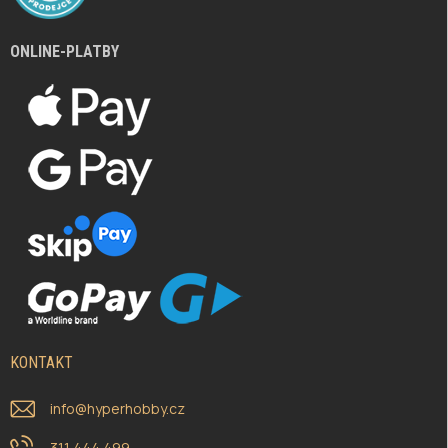
ONLINE-PLATBY
KONTAKT
info
@
hyperhobby.cz
311 444 499