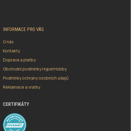
Á
P
A
T
Í
INFORMACE PRO VÁS
O nás
Kontakty
Doprava a platby
Obchodní podmínky HyperHobby
Podmínky ochrany osobních údajů
Reklamace a vratky
CERTIFIKÁTY