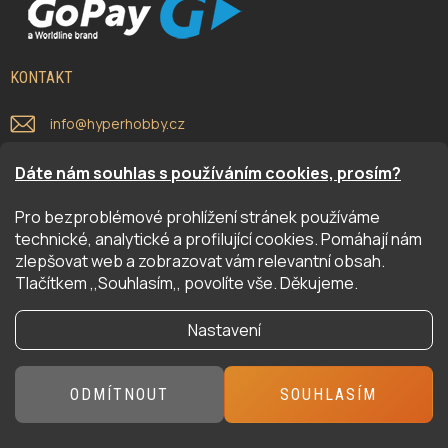
KONTAKT
info
@
hyperhobby.cz
311 444 499
Dáte nám souhlas s používáním cookies, prosím?
Sledujte náš Facebook. Dozvíte se aktuální novinky i
Pro bezproblémové prohlížení stránek používáme
zajímavé informace.
technické, analytické a profilující cookies. Pomáhají nám
zlepšovat web a zobrazovat vám relevantní obsah.
Tlačítkem ,,Souhlasím,, povolíte vše. Děkujeme.
ODEBÍRAT NEWSLETTER
Nastavení
Vložte svůj e-mail a my vám budeme zasílat informace o nových
produktech na našem e-shopu.
ODMÍTNOUT
SOUHLASÍM
E-MAIL