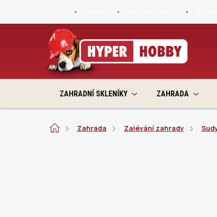
Přejít
O nás
Kontakty
Doprava a platby
Obchod
na
obsah
ZAHRADNÍ SKLENÍKY
ZAHRADA
Domů
Zahrada
Zalévání zahrady
Sudy