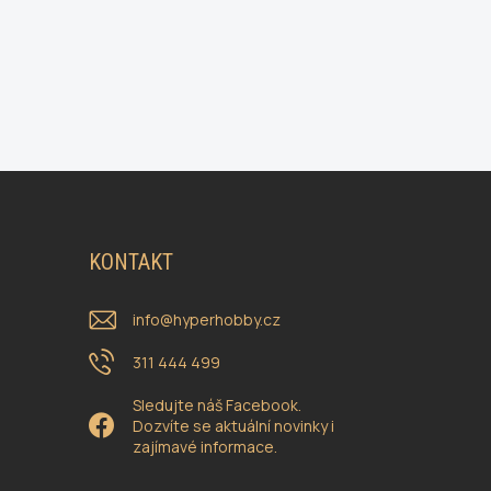
KONTAKT
info
@
hyperhobby.cz
311 444 499
Sledujte náš Facebook.
Dozvíte se aktuální novinky i
zajímavé informace.