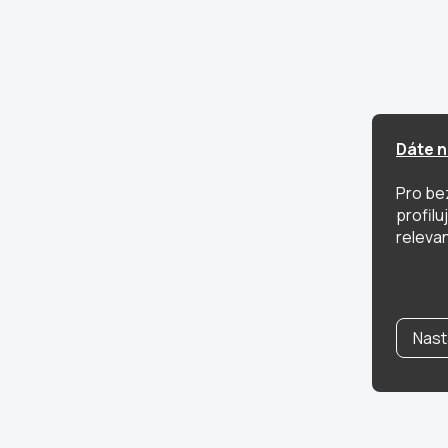
Dáte n
Pro be
profil
relevan
Nast