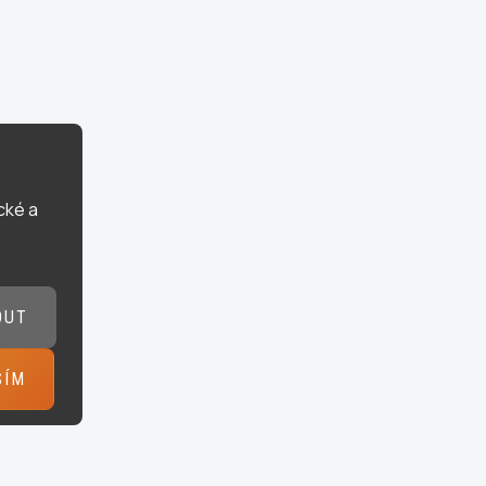
cké a
OUT
SÍM