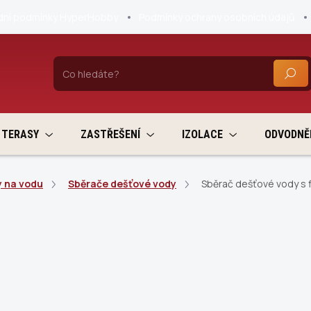
ní podmínky HyperHobby
Podmínky ochrany osobních údajů
HLEDA
TERASY
ZASTŘEŠENÍ
IZOLACE
ODVODNĚ
 na vodu
Sběrače dešťové vody
Sběrač dešťové vody s f