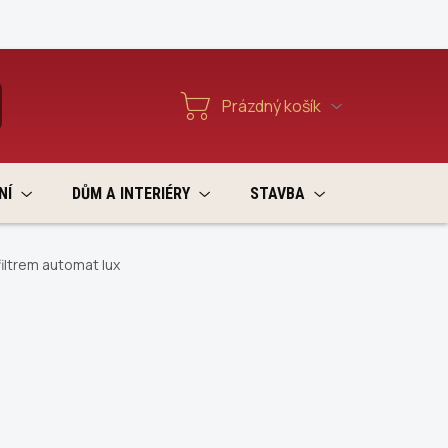
Reklamace a vratky
Prázdný košík
T
Nákupní
košík
NÍ
DŮM A INTERIÉRY
STAVBA
VÝPRODEJ
iltrem automat lux