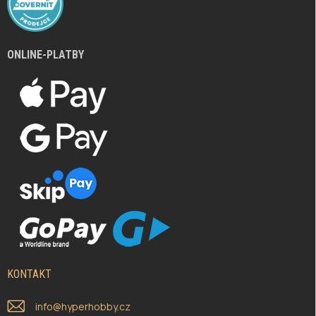
ONLINE-PLATBY
KONTAKT
info
@
hyperhobby.cz