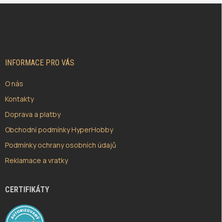
Z
Á
P
A
T
Í
INFORMACE PRO VÁS
O nás
Kontakty
Doprava a platby
Obchodní podmínky HyperHobby
Podmínky ochrany osobních údajů
Reklamace a vratky
CERTIFIKÁTY