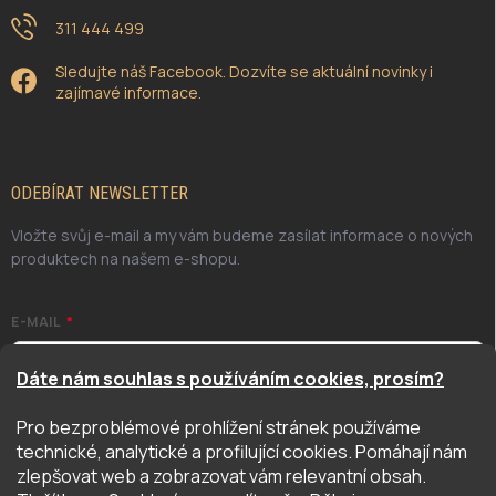
311 444 499
Sledujte náš Facebook. Dozvíte se aktuální novinky i
zajímavé informace.
ODEBÍRAT NEWSLETTER
Vložte svůj e-mail a my vám budeme zasílat informace o nových
produktech na našem e-shopu.
E-MAIL
Dáte nám souhlas s používáním cookies, prosím?
Pro bezproblémové prohlížení stránek používáme
Odesláním potvrzuji, že jsem se seznámil/a se zásadami
technické, analytické a profilující cookies. Pomáhají nám
ochrany osobních údajů. Úplné znění naleznete
zde
zlepšovat web a zobrazovat vám relevantní obsah.
PŘIHLÁSIT SE