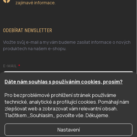
zajímavé informace.
ODEBÍRAT NEWSLETTER
Vložte svůj e-mail a my vám budeme zasílat informace o nových
produktech na našem e-shopu.
E-MAIL
Dáte nám souhlas s používáním cookies, prosím?
Pro bezproblémové prohlížení stránek používáme
Odesláním potvrzuji, že jsem se seznámil/a se zásadami
technické, analytické a profilující cookies. Pomáhají nám
ochrany osobních údajů. Úplné znění naleznete
zde
zlepšovat web a zobrazovat vám relevantní obsah.
PŘIHLÁSIT SE
Tlačítkem ,,Souhlasím,, povolíte vše. Děkujeme.
Nastavení