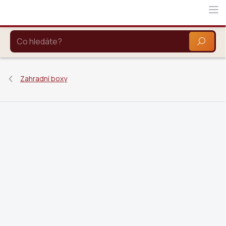
Přejít
na
obsah
HLEDAT
Zahradní boxy