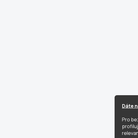
Dáte n
Pro be
profil
relevan