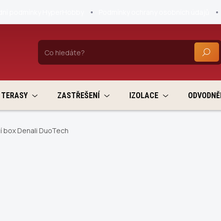
ní podmínky HyperHobby
Podmínky ochrany osobních údajů
HLEDA
TERASY
ZASTŘEŠENÍ
IZOLACE
ODVODNĚ
í box Denali DuoTech