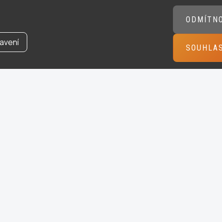
ODMÍTN
avení
SOUHLA