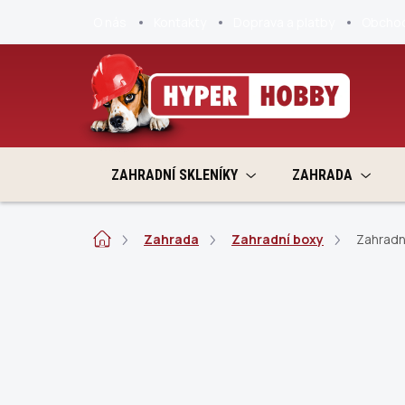
Přejít
O nás
Kontakty
Doprava a platby
Obchod
na
obsah
ZAHRADNÍ SKLENÍKY
ZAHRADA
Domů
Zahrada
Zahradní boxy
Zahradn