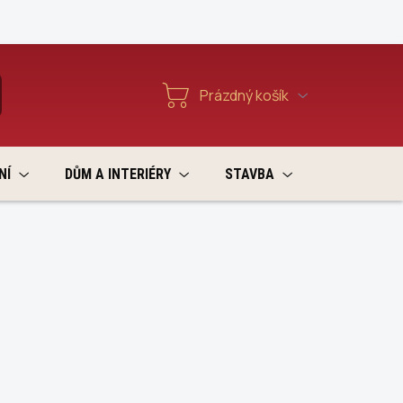
Reklamace a vratky
Prázdný košík
T
Nákupní
košík
NÍ
DŮM A INTERIÉRY
STAVBA
VÝPRODEJ