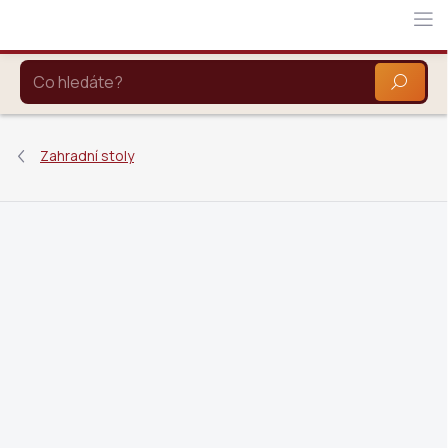
Přejít
na
obsah
HLEDAT
Zahradní stoly