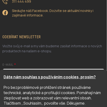
311 444 499
Sledujte náš Facebook. Dozvíte se aktuální novinky i
zajímavé informace.
ODEBÍRAT NEWSLETTER
Vložte svůj e-mail a my vám budeme zasílat informace o nových
produktech na našem e-shopu.
E-MAIL
Dáte nám souhlas s používáním cookies, prosím?
Pro bezproblémové prohlížení stránek používáme
Odesláním potvrzuji, že jsem se seznámil/a se zásadami
technické, analytické a profilující cookies. Pomáhají nám
ochrany osobních údajů. Úplné znění naleznete
zde
zlepšovat web a zobrazovat vám relevantní obsah.
PŘIHLÁSIT SE
Tlačítkem ,,Souhlasím,, povolíte vše. Děkujeme.