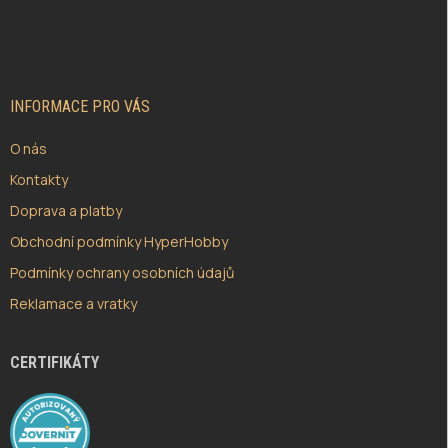
Á
P
A
T
Í
INFORMACE PRO VÁS
O nás
Kontakty
Doprava a platby
Obchodní podmínky HyperHobby
Podmínky ochrany osobních údajů
Reklamace a vratky
CERTIFIKÁTY