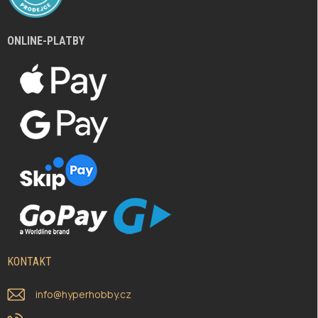
ONLINE-PLATBY
KONTAKT
info
@
hyperhobby.cz