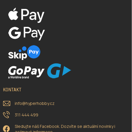
KONTAKT
info
@
hyperhobby.cz
311 444 499
Sledujte náš Facebook. Dozvíte se aktuální novinky i
zajímavé informace.