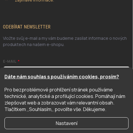
ODEBÍRAT NEWSLETTER
Vložte svůj e-mail a my vám budeme zasílat informace o nových
produktech na našem e-shopu.
E-MAIL
Dáte nám souhlas s používáním cookies, prosím?
Pro bezproblémové prohlížení stránek používáme
Odesláním potvrzuji, že jsem se seznámil/a se zásadami
technické, analytické a profilující cookies. Pomáhají nám
ochrany osobních údajů. Úplné znění naleznete
zde
zlepšovat web a zobrazovat vám relevantní obsah.
PŘIHLÁSIT SE
Tlačítkem ,,Souhlasím,, povolíte vše. Děkujeme.
Nastavení