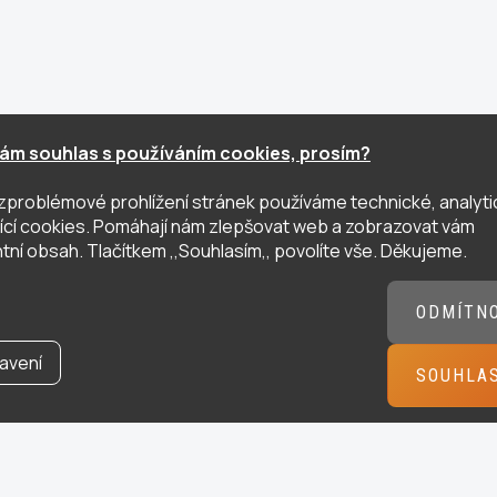
ám souhlas s používáním cookies, prosím?
zproblémové prohlížení stránek používáme technické, analyti
ující cookies. Pomáhají nám zlepšovat web a zobrazovat vám
tní obsah. Tlačítkem ,,Souhlasím,, povolíte vše. Děkujeme.
ODMÍTN
avení
SOUHLA