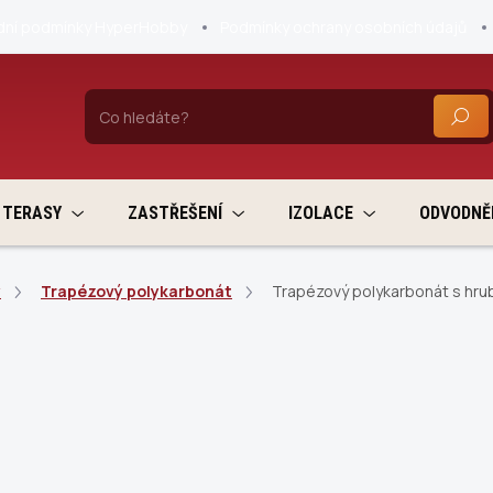
ní podmínky HyperHobby
Podmínky ochrany osobních údajů
HLEDA
TERASY
ZASTŘEŠENÍ
IZOLACE
ODVODNĚ
y
Trapézový polykarbonát
Trapézový polykarbonát s hrub