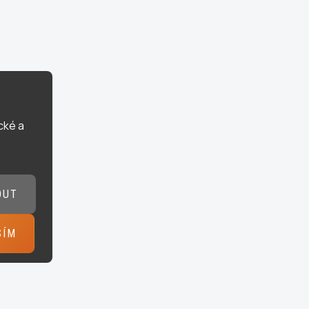
cké a
OUT
SÍM