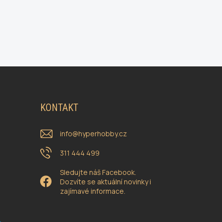
KONTAKT
info
@
hyperhobby.cz
311 444 499
Sledujte náš Facebook.
Dozvíte se aktuální novinky i
zajímavé informace.