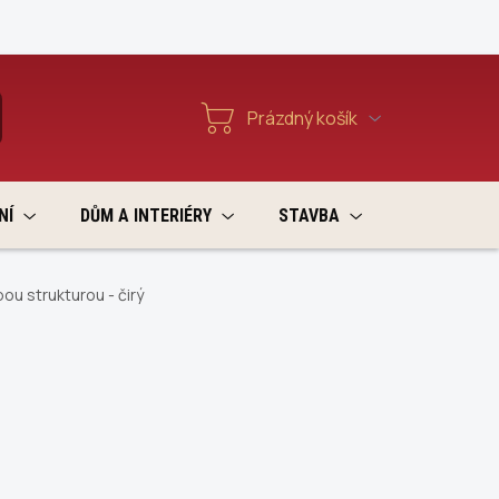
Reklamace a vratky
Prázdný košík
T
Nákupní
košík
NÍ
DŮM A INTERIÉRY
STAVBA
VÝPRODEJ
ou strukturou - čirý