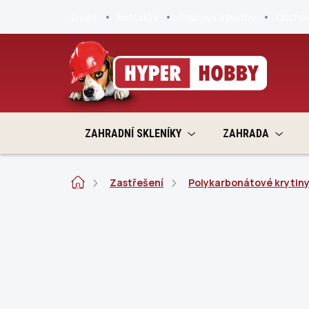
Přejít
O nás
Kontakty
Doprava a platby
Obchod
na
obsah
ZAHRADNÍ SKLENÍKY
ZAHRADA
Domů
Zastřešení
Polykarbonátové krytin