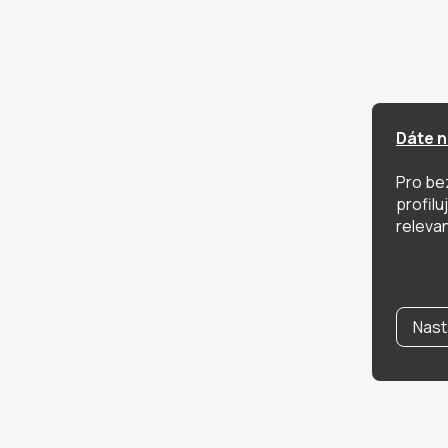
Dáte n
Pro be
profil
relevan
Nast