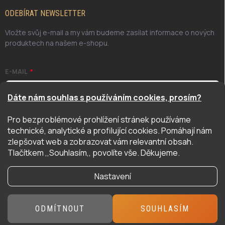
ODEBÍRAT NEWSLETTER
Vložte svůj e-mail a my vám budeme zasílat informace o nových
produktech na našem e-shopu.
E-MAIL
Dáte nám souhlas s používáním cookies, prosím?
Pro bezproblémové prohlížení stránek používáme
Odesláním potvrzuji, že jsem se seznámil/a se zásadami
technické, analytické a profilující cookies. Pomáhají nám
ochrany osobních údajů. Úplné znění naleznete
zde
zlepšovat web a zobrazovat vám relevantní obsah.
PŘIHLÁSIT SE
Tlačítkem ,,Souhlasím,, povolíte vše. Děkujeme.
Nastavení
Copyright 2026
Hyper Hobby
. Všechna práva vyhrazena.
ODMÍTNOUT
SOUHLASÍM
Vytvořil Shoptet