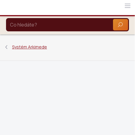
Přejít
na
obsah
HLEDAT
Systém Arkimede