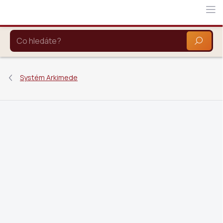
Přejít
na
obsah
HLEDAT
Systém Arkimede