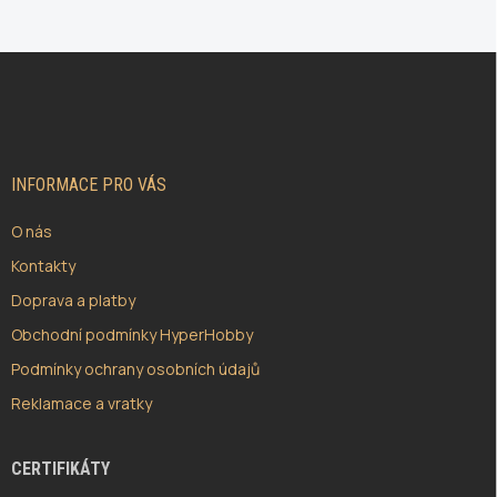
Z
Á
P
A
T
Í
INFORMACE PRO VÁS
O nás
Kontakty
Doprava a platby
Obchodní podmínky HyperHobby
Podmínky ochrany osobních údajů
Reklamace a vratky
CERTIFIKÁTY