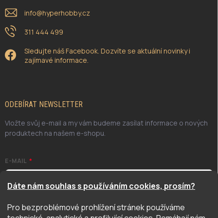
info
@
hyperhobby.cz
311 444 499
Sledujte náš Facebook. Dozvíte se aktuální novinky i
zajímavé informace.
ODEBÍRAT NEWSLETTER
Vložte svůj e-mail a my vám budeme zasílat informace o nových
produktech na našem e-shopu.
E-MAIL
Dáte nám souhlas s používáním cookies, prosím?
Pro bezproblémové prohlížení stránek používáme
Odesláním potvrzuji, že jsem se seznámil/a se zásadami