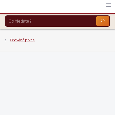
Přejít
na
obsah
HLEDAT
Dřevěná prkna