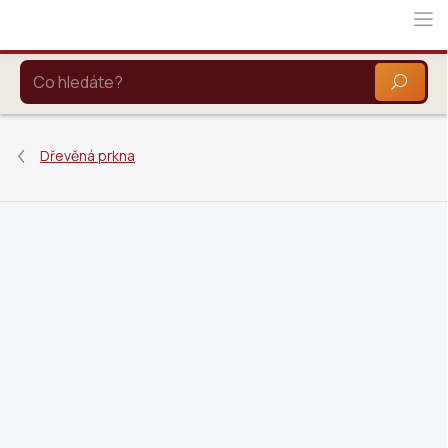
Přejít
na
obsah
HLEDAT
Dřevěná prkna