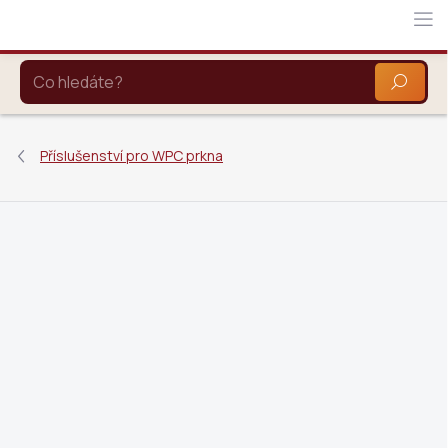
Přejít
na
obsah
HLEDAT
Příslušenství pro WPC prkna