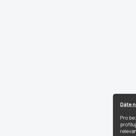
Dáte n
Pro be
profil
relevan