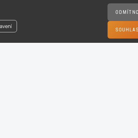
ODMÍTN
avení
SOUHLA