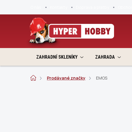
Přejít
O nás
Kontakty
Doprava a platby
Obchod
na
obsah
ZAHRADNÍ SKLENÍKY
ZAHRADA
Domů
Prodávané značky
EMOS