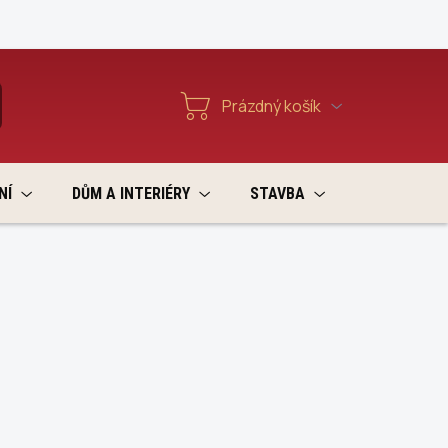
Reklamace a vratky
Prázdný košík
T
Nákupní
košík
NÍ
DŮM A INTERIÉRY
STAVBA
VÝPRODEJ