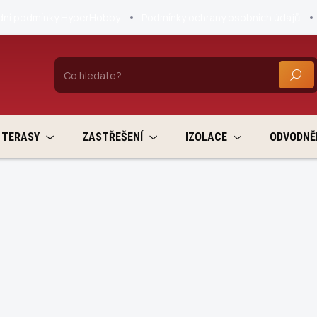
ní podmínky HyperHobby
Podmínky ochrany osobních údajů
HLEDA
TERASY
ZASTŘEŠENÍ
IZOLACE
ODVODNĚ