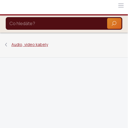
Přejít
na
obsah
HLEDAT
Audio, video kabely