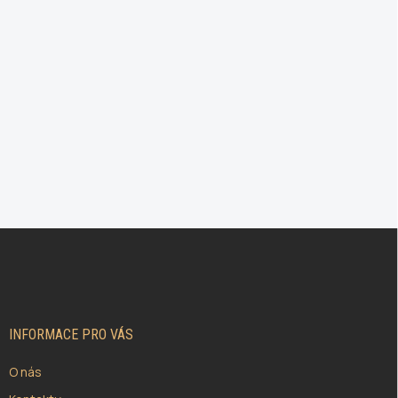
Z
Á
P
A
T
Í
INFORMACE PRO VÁS
O nás