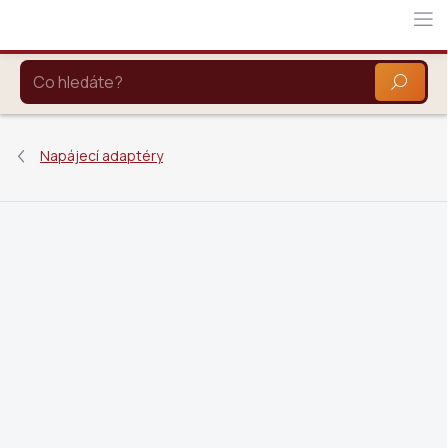
Přejít
na
obsah
HLEDAT
Napájecí adaptéry