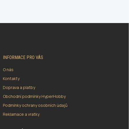
Z
Á
P
A
T
Í
INFORMACE PRO VÁS
O nás
Kontakty
Doprava a platby
Obchodní podmínky HyperHobby
Podmínky ochrany osobních údajů
Reklamace a vratky