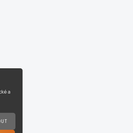
cké a
OUT