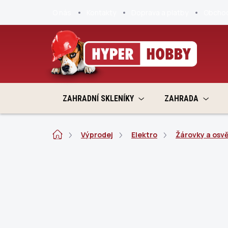
Přejít
O nás
Kontakty
Doprava a platby
Obchod
na
obsah
ZAHRADNÍ SKLENÍKY
ZAHRADA
Domů
Výprodej
Elektro
Žárovky a osvě