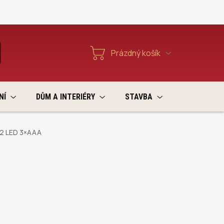
Reklamace a vratky
Prázdný košík
T
Nákupní
košík
NÍ
DŮM A INTERIÉRY
STAVBA
VÝPRODEJ
 2 LED 3×AAA