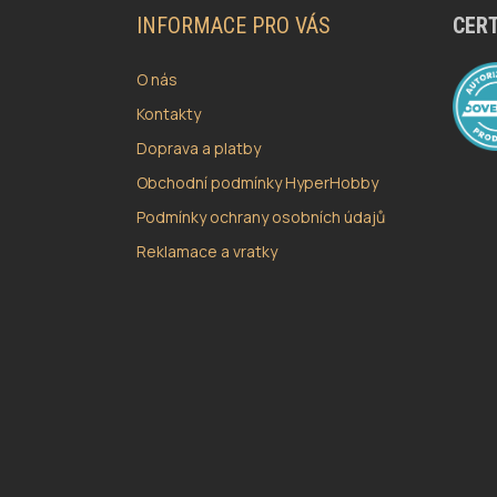
A
INFORMACE PRO VÁS
CERT
T
Í
O nás
Kontakty
Doprava a platby
Obchodní podmínky HyperHobby
Podmínky ochrany osobních údajů
Reklamace a vratky