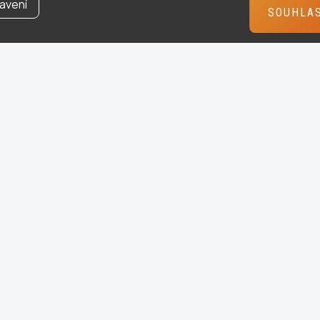
avení
SOUHLA