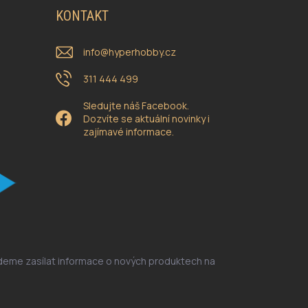
KONTAKT
info
@
hyperhobby.cz
311 444 499
Sledujte náš Facebook.
Dozvíte se aktuální novinky i
zajímavé informace.
udeme zasílat informace o nových produktech na