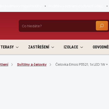
ní podmínky HyperHobby
Podmínky ochrany osobních údajů
HLEDA
TERASY
ZASTŘEŠENÍ
IZOLACE
ODVODNĚ
tlení
Svítilny a čelovky
Čelovka Emos P3521, 1x LED 1W +