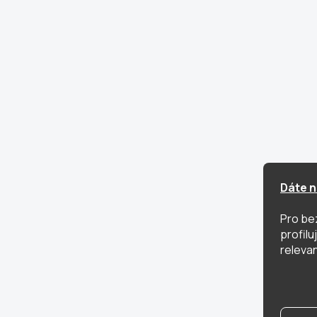
Dáte n
Pro be
profil
relevan