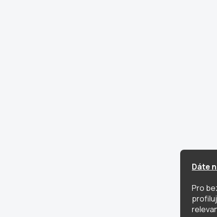
Dáte n
Pro be
profil
relevan