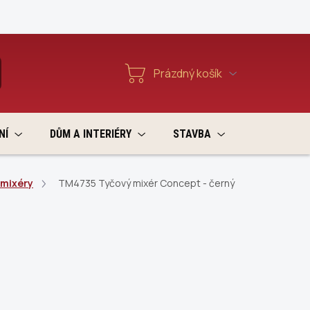
Reklamace a vratky
Prázdný košík
T
Nákupní
košík
NÍ
DŮM A INTERIÉRY
STAVBA
VÝPRODEJ
 mixéry
TM4735 Tyčový mixér Concept - černý