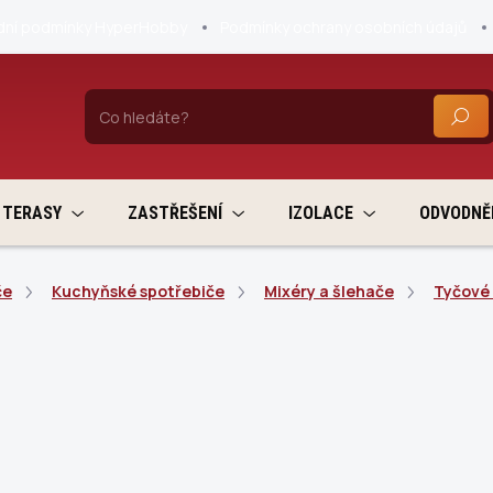
ní podmínky HyperHobby
Podmínky ochrany osobních údajů
HLEDA
TERASY
ZASTŘEŠENÍ
IZOLACE
ODVODNĚ
če
Kuchyňské spotřebiče
Mixéry a šlehače
Tyčové