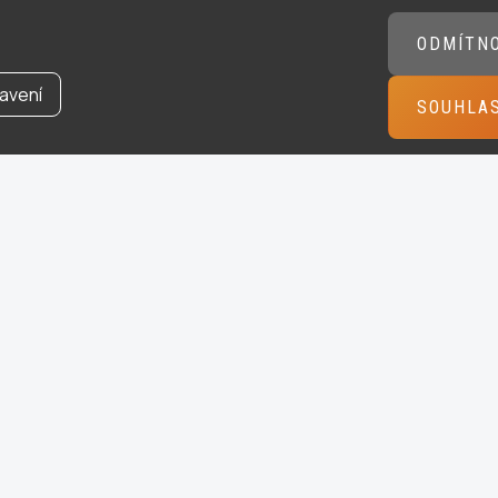
ODMÍTN
avení
SOUHLA