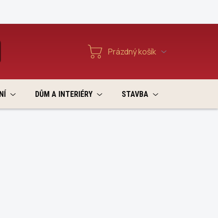
Reklamace a vratky
Prázdný košík
T
Nákupní
košík
NÍ
DŮM A INTERIÉRY
STAVBA
VÝPRODEJ