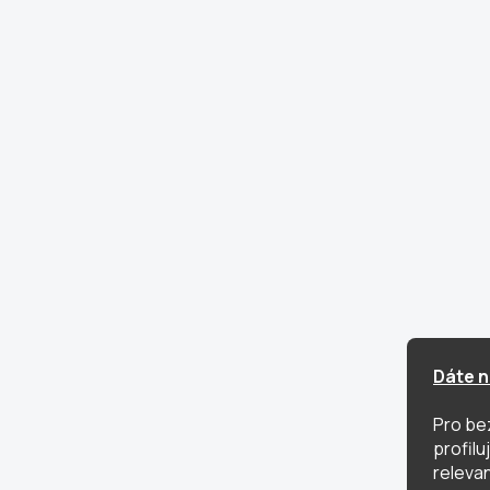
Dáte n
Pro be
profil
relevan