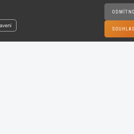
ODMÍTN
avení
SOUHLA