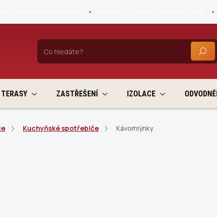
ní podmínky HyperHobby
Podmínky ochrany osobních údajů
HLEDA
TERASY
ZASTŘEŠENÍ
IZOLACE
ODVODNĚ
če
Kuchyňské spotřebiče
Kávomlýnky