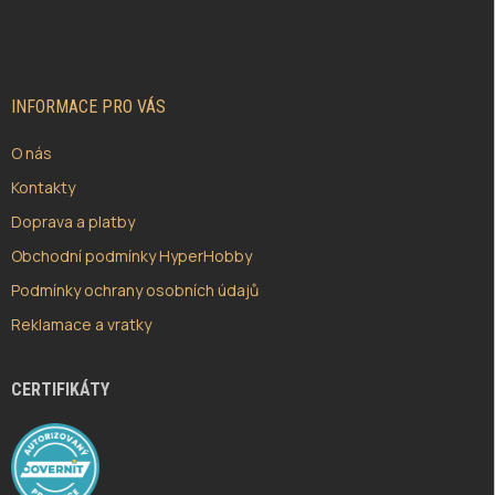
Á
P
A
T
Í
INFORMACE PRO VÁS
O nás
Kontakty
Doprava a platby
Obchodní podmínky HyperHobby
Podmínky ochrany osobních údajů
Reklamace a vratky
CERTIFIKÁTY