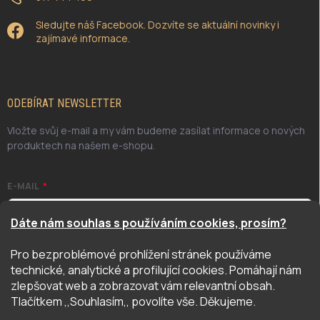
Sledujte náš Facebook. Dozvíte se aktuální novinky i
zajímavé informace.
ODEBÍRAT NEWSLETTER
Vložte svůj e-mail a my vám budeme zasílat informace o nových
produktech na našem e-shopu.
E-MAIL
Dáte nám souhlas s používáním cookies, prosím?
Pro bezproblémové prohlížení stránek používáme
Odesláním potvrzuji, že jsem se seznámil/a se zásadami
technické, analytické a profilující cookies. Pomáhají nám
ochrany osobních údajů. Úplné znění naleznete
zde
zlepšovat web a zobrazovat vám relevantní obsah.
PŘIHLÁSIT SE
Tlačítkem ,,Souhlasím,, povolíte vše. Děkujeme.