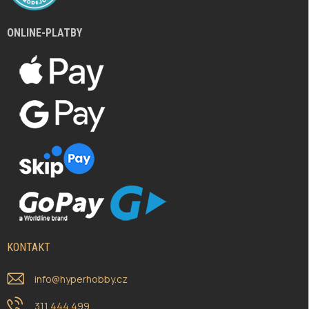
ONLINE-PLATBY
KONTAKT
info
@
hyperhobby.cz
311 444 499