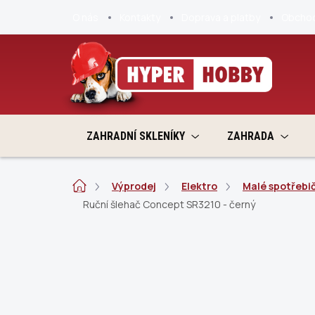
Přejít
O nás
Kontakty
Doprava a platby
Obchod
na
obsah
ZAHRADNÍ SKLENÍKY
ZAHRADA
Domů
Výprodej
Elektro
Malé spotřebi
Ruční šlehač Concept SR3210 - černý