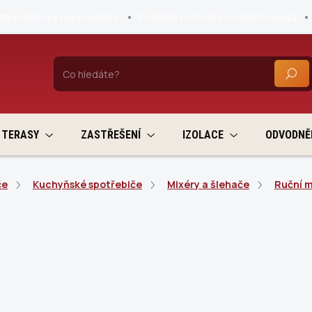
ní podmínky HyperHobby
Podmínky ochrany osobních údajů
HLEDA
TERASY
ZASTŘEŠENÍ
IZOLACE
ODVODNĚ
če
Kuchyňské spotřebiče
Mixéry a šlehače
Ruční m