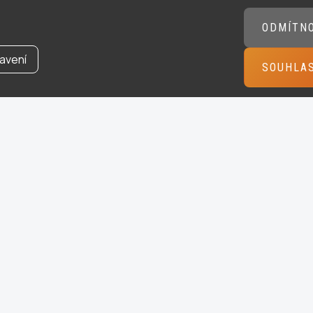
ODMÍTN
avení
SOUHLA