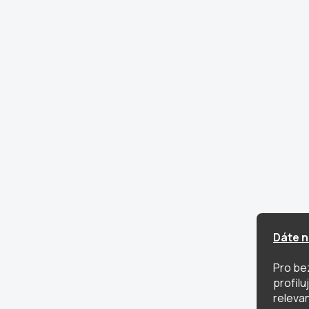
Dáte n
Pro be
profil
relevan