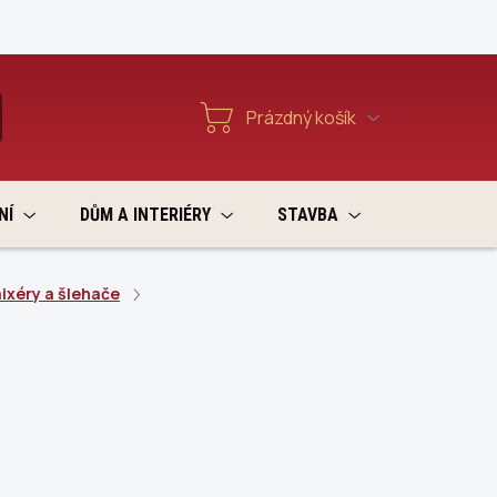
Reklamace a vratky
Prázdný košík
T
Nákupní
košík
NÍ
DŮM A INTERIÉRY
STAVBA
VÝPRODEJ
ixéry a šlehače