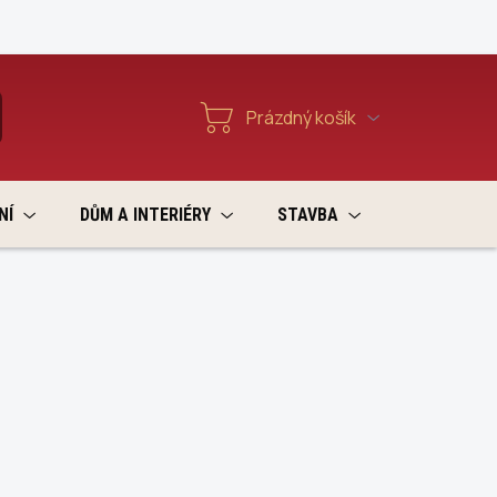
Reklamace a vratky
Prázdný košík
T
Nákupní
košík
NÍ
DŮM A INTERIÉRY
STAVBA
VÝPRODEJ