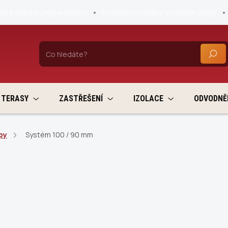
ní podmínky HyperHobby
Podmínky ochrany osobních údajů
HLEDA
TERASY
ZASTŘEŠENÍ
IZOLACE
ODVODNĚ
py
Systém 100 / 90 mm