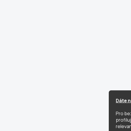
Dáte n
Pro be
profil
relevan