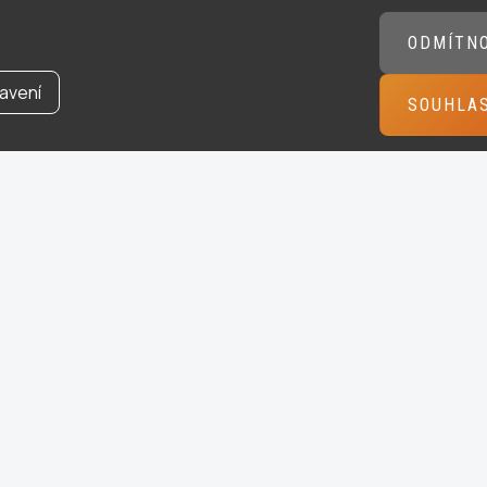
ODMÍTN
avení
SOUHLA