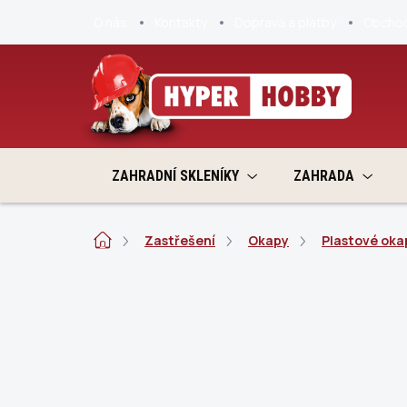
Přejít
O nás
Kontakty
Doprava a platby
Obchod
na
obsah
ZAHRADNÍ SKLENÍKY
ZAHRADA
Domů
Zastřešení
Okapy
Plastové oka